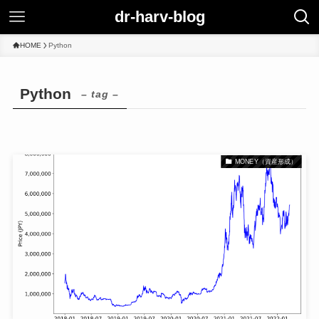
dr-harv-blog
HOME
Python
Python
– tag –
MONEY（資産形成）