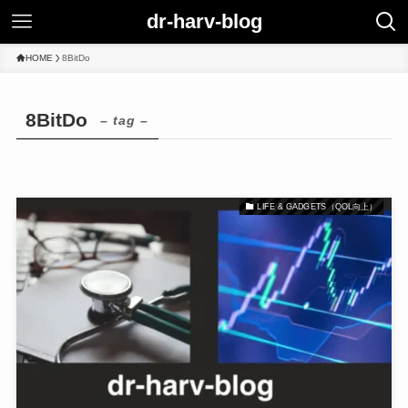
dr-harv-blog
HOME
8BitDo
8BitDo
– tag –
LIFE & GADGETS（QOL向上）