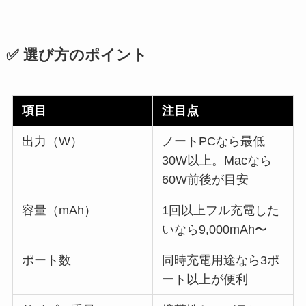
✅ 選び方のポイント
項目
注目点
出力（W）
ノートPCなら最低
30W以上。Macなら
60W前後が目安
容量（mAh）
1回以上フル充電した
いなら9,000mAh〜
ポート数
同時充電用途なら3ポ
ート以上が便利