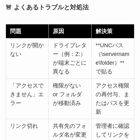
🚨 よくあるトラブルと対処法
問題
原因
解決策
リンクが開か
ドライブレタ
**UNCパス
ない
ー（例：Z:）
（\servernam
が端末ごとに
e\folder）**
異なる
で貼る
「アクセスで
権限がない
アクセス権限
きません」エ
or フォルダ
の再付与、ま
ラー
が移動済み
たはパスを更
新
リンク切れ
共有先のフォ
管理者に確認
ルダ名が変更
してリンクを