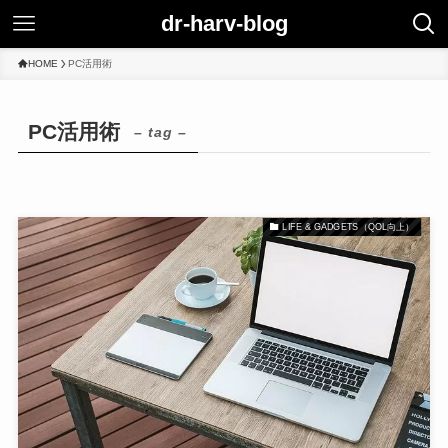
dr-harv-blog
HOME
PC活用術
PC活用術
– tag –
LIFE & GADGETS（QOL向上）